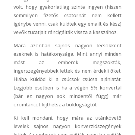
volt, hogy gyakorlatilag szinte ingyen (hiszen
semmilyen fizetős csatornát nem kellett
igénybe venni, csak küldtek egy emailt és kész)
vevők tucatjait ráncigálták vissza a kasszához.
Mára azonban sajnos nagyon lecsökkent
ezeknek is hatékonysága. Mint annyi minden
mást az emberek megszokták,
ingerszegényebbek lettek és nem érdekli őket.
Hiába küldöd ki a csúcsok csúcsa ajánlatát.
Legjobb esetben is ha a végén 5% konvertál
(bár ez nagyon sok mindentől függ) már
örömtáncot lejthetsz a boldogságtól.
Ki kell mondani, hogy mára az utánkövető
levelek sajnos nagyon konverziószegények
lettek. Az emberek nem nyitják, vagy ha nyitják