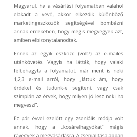
Magyarul, ha a vásárlási folyamatban valahol
elakadt a vevő, akkor elkezdik különböző
marketingeszközök segítségével bombázni
annak érdekében, hogy mégis megvegyék azt,
amiben elbizonytalanodtak.
Ennek az egyik eszköze (volt?) az e-mailes
utánkövetés. Vagyis ha látták, hogy valaki
félbehagyta a folyamatot, már ment is neki
1,2,3 e-mail arról, hogy „láttuk ám, hogy
érdekel és tudunk-e segíteni, vagy csak
szimplán az érvek, hogy milyen jó lesz neki ha
megveszi”.
Ez pár évvel ezelőtt egy zseniális módja volt
annak, hogy a „kosárelhagyókat” mágis
rávegyék a megvásárlásra. A zsenialitása abban