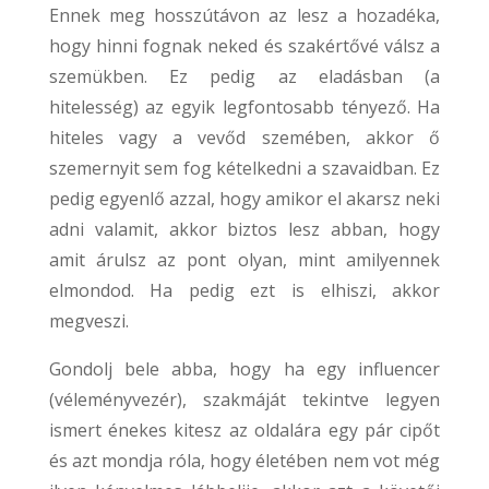
Ennek meg hosszútávon az lesz a hozadéka,
hogy hinni fognak neked és szakértővé válsz a
szemükben. Ez pedig az eladásban (a
hitelesség) az egyik legfontosabb tényező. Ha
hiteles vagy a vevőd szemében, akkor ő
szemernyit sem fog kételkedni a szavaidban. Ez
pedig egyenlő azzal, hogy amikor el akarsz neki
adni valamit, akkor biztos lesz abban, hogy
amit árulsz az pont olyan, mint amilyennek
elmondod. Ha pedig ezt is elhiszi, akkor
megveszi.
Gondolj bele abba, hogy ha egy influencer
(véleményvezér), szakmáját tekintve legyen
ismert énekes kitesz az oldalára egy pár cipőt
és azt mondja róla, hogy életében nem vot még