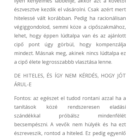
ilyen kényelmes lábbelije, akkor azt a követői
észvesztve kezdik el vásárolni. Csak azért mert
hitelessé vált korábban. Pedig ha racionálisan
végiggondolod, semmi köze a cipőszakmához,
lehet, hogy éppen lúdtalpa van és az ajánlott
cipő pont úgy görbül, hogy kompenzálja
mindezt. Másnak meg, akinek nincs lúdtalpa ez
a cipő élete legrosszabbb vlasztása lenne.
DE HITELES, ÉS ÍGY NEM KÉRDÉS, HOGY JÓT
ÁRUL-E
Fontos: az egészet el tudod rontani azzal ha a
tanítások közé rendszeresen eladási
szándékkal próbálsz mindenfélét
becsempészni. A vevők nem hülyék és ha ezt
észreveszik, rontod a hiteled. Ez pedig egyenlő