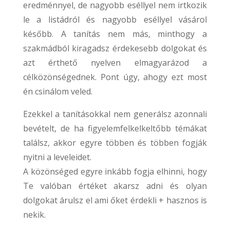
eredménnyel, de nagyobb eséllyel nem irtkozik
le a listádról és nagyobb eséllyel vásárol
később. A tanítás nem más, minthogy a
szakmádból kiragadsz érdekesebb dolgokat és
azt érthető nyelven elmagyarázod a
célközönségednek. Pont úgy, ahogy ezt most
én csinálom veled.
Ezekkel a tanításokkal nem generálsz azonnali
bevételt, de ha figyelemfelkelkeltőbb témákat
találsz, akkor egyre többen és többen fogják
nyitni a leveleidet.
A közönséged egyre inkább fogja elhinni, hogy
Te valóban értéket akarsz adni és olyan
dolgokat árulsz el ami őket érdekli + hasznos is
nekik.