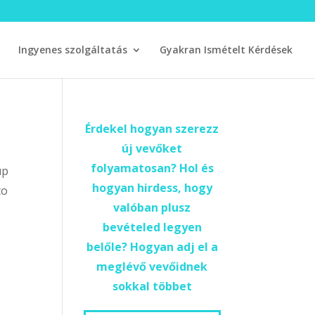
Ingyenes szolgáltatás
Gyakran Ismételt Kérdések
Érdekel hogyan szerezz
új vevőket
folyamatosan? Hol és
up
hogyan hirdess, hogy
to
valóban plusz
bevételed legyen
belőle? Hogyan adj el a
meglévő vevőidnek
sokkal többet