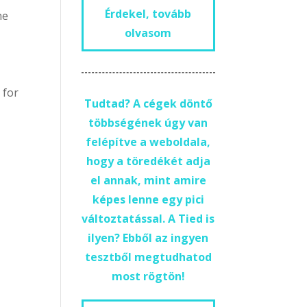
Érdekel, tovább
he
olvasom
 for
Tudtad? A cégek döntő
többségének úgy van
felépítve a weboldala,
hogy a töredékét adja
el annak, mint amire
képes lenne egy pici
változtatással. A Tied is
ilyen? Ebből az ingyen
tesztből megtudhatod
most rögtön!