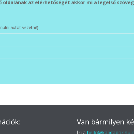
nulni autót vezetni!)
t
mációk:
Van bármilyen k
Írj a
hello@kaligabor.hu-