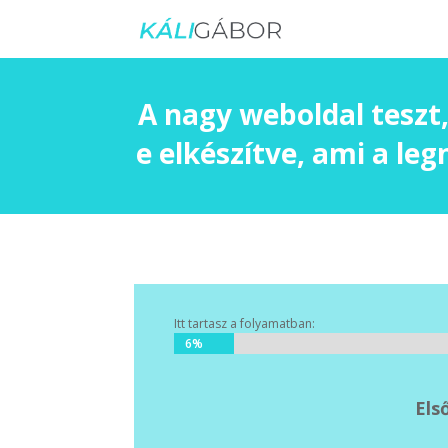
A nagy weboldal teszt,
e elkészítve, ami a le
Itt tartasz a folyamatban:
6%
6%
Els