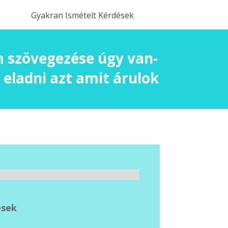
Gyakran Ismételt Kérdések
im szövegezése úgy van-
 eladni azt amit árulok
ések