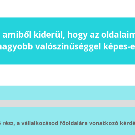
 amiből kiderül, hogy az oldala
gnagyobb valószínűséggel képes-e
ő rész, a vállalkozásod főoldalára vonatkozó kérd