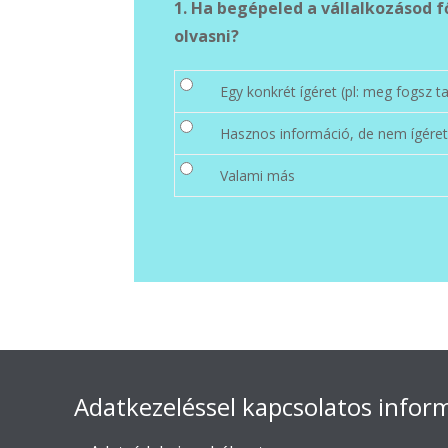
1. Ha begépeled a vállalkozásod fő oldalának az elérhetőségét akkor mi a legelső szöveg, amit görgetés nélkül lehet
olvasni?
Egy konkrét ígéret (pl: meg fogsz ta
Hasznos információ, de nem ígére
Valami más
Adatkezeléssel kapcsolatos infor