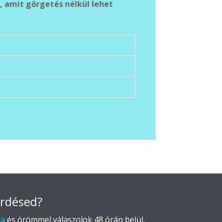
érdésed?
ra
és örömmel válaszolok 48 órán belül.