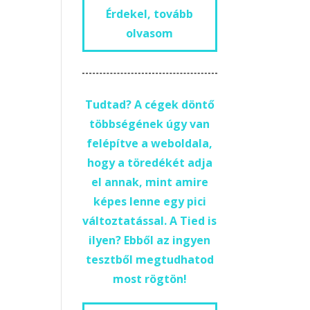
Érdekel, tovább
olvasom
Tudtad? A cégek döntő
többségének úgy van
felépítve a weboldala,
hogy a töredékét adja
el annak, mint amire
képes lenne egy pici
változtatással. A Tied is
ilyen? Ebből az ingyen
tesztből megtudhatod
most rögtön!