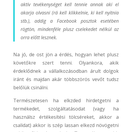
aktív tevékenységet kell tennie annak aki el
akarja olvasni (rá kell klikkelnie, ki kell nyitnia
stb.), addig a Facebook posztok esetében
rögtön, mindenféle plusz cselekedet nélkül az
orra előtt lesznek.
Na jó, de ost jön a érdés, hogyan lehet plusz
követőkre szert tenni. Olyankora, akik
érdeklődnek a vállalkozásodban árult dolgok
iránt és majdan akár többszörös vevőt tudsz
belőlük csinálni.
Természetesen ha elkzded hirdetgetni a
termékedet, szolgáltatásodat (vagy ha
használsz értékesítési tölcséreket, akkor a
csalidat) akkor is szép lassan elkezd növögetni