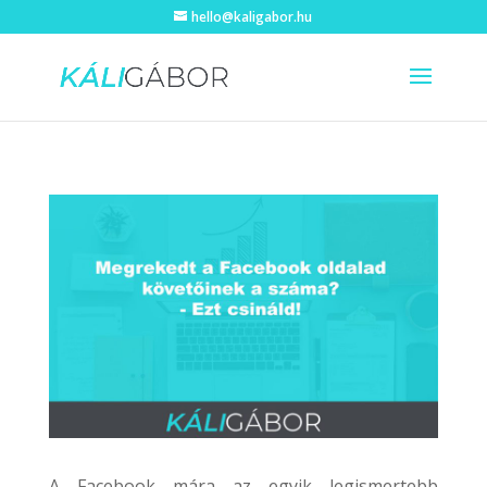
hello@kaligabor.hu
A Facebook mára az egyik legismertebb