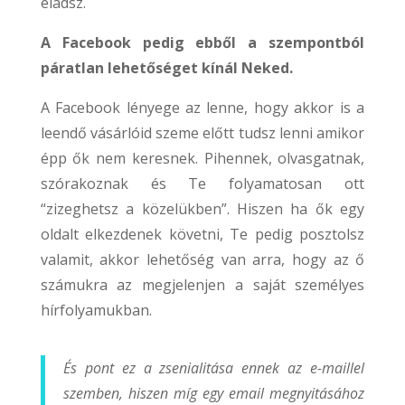
eladsz.
A Facebook pedig ebből a szempontból
páratlan lehetőséget kínál Neked.
A Facebook lényege az lenne, hogy akkor is a
leendő vásárlóid szeme előtt tudsz lenni amikor
épp ők nem keresnek. Pihennek, olvasgatnak,
szórakoznak és Te folyamatosan ott
“zizeghetsz a közelükben”. Hiszen ha ők egy
oldalt elkezdenek követni, Te pedig posztolsz
valamit, akkor lehetőség van arra, hogy az ő
számukra az megjelenjen a saját személyes
hírfolyamukban.
És pont ez a zsenialitása ennek az e-maillel
szemben, hiszen míg egy email megnyitásához