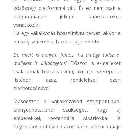
közösségi platformmá vált. És ez nem csak a
magán-magán jellegű kapcsolatokra
vonatkozik.
Ha egy vállalkozás hosszútávra tervez, akkor a
muszáj számolni a Facebook jelenléttel.
De miért is annyira fontos, ha amúgy tudsz e-
maileket is küldözgetni?
Először is e-maileket
csak annak tudsz küldeni, aki már szerepel a
listádon, azaz, rendelekzel ezen
elérhetőségével.
Másodszor a vállalkozásod szempontjából
elengedhetetlenül szükséges, hogy új
emberekkel, potenciális vásárlókkal is
folyamatosan bővítsd azok körét akiknek majd