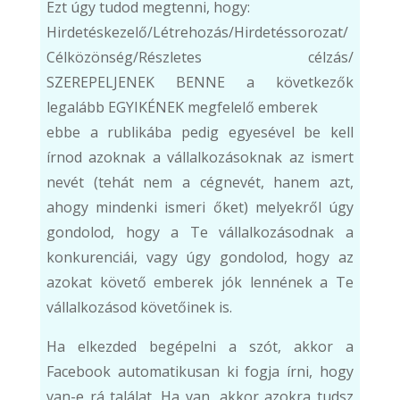
Ezt úgy tudod megtenni, hogy:
Hirdetéskezelő/Létrehozás/Hirdetéssorozat/
Célközönség/Részletes célzás/
SZEREPELJENEK BENNE a következők
legalább EGYIKÉNEK megfelelő emberek
ebbe a rublikába pedig egyesével be kell
írnod azoknak a vállalkozásoknak az ismert
nevét (tehát nem a cégnevét, hanem azt,
ahogy mindenki ismeri őket) melyekről úgy
gondolod, hogy a Te vállalkozásodnak a
konkurenciái, vagy úgy gondolod, hogy az
azokat követő emberek jók lennének a Te
vállalkozásod követőinek is.
Ha elkezded begépelni a szót, akkor a
Facebook automatikusan ki fogja írni, hogy
van-e rá találat. Ha van, akkor azokra tudsz